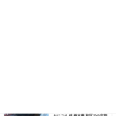
桜色、スタンダードな白系、おしゃれな赤御影など数種類ご
ざいます。お好みの色をお選びいただいています。
和区をご案内していると、多くのお客様から「駅からすぐな
のでお参りしやすい」「永久に利用できるところが安心」と
いったお声をいただきます。駅から近いという利便性と、永
代にわたってご利用いただける安心感が、おにごえ樹木葬な
らではの魅力となっています。樹木葬をご検討中の方は、ぜ
ひ一度ご見学にお越しくださいませ。現地の雰囲気や区画の
ようすを実際にご覧いただきながら、お客様のご希望にぴっ
たりの区画をご案内させていただきます。
未分類
カテゴリー
未分類
前の記事
おにごえ 絆 樹木葬 和区での定期